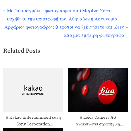
News
Highlights
Με “πειραγμένη” φωτογραφία από Μαρίνα Σάττι
ευχήθηκε την επιστροφή των Αθηναίων η Αστυνομία
Αρχάριος φωτογράφος; 8 τρόποι να ξεκινήσετε και ιδέες
από μια έμπειρη φωτογράφο
Related Posts
Η Kakao Entertainment και η
Η Leica Camera AG
Sony Corporation
ανακοινώνει στρατηγική
ανακοινώνουν τη συνεργασία
συνεργασία με την Capture One