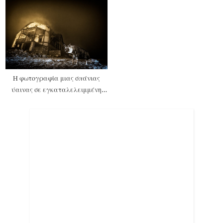
τους
Η φωτογραφία μιας σπάνιας
ύαινας σε εγκαταλελειμμένη
πόλη κερδίζει το βραβείο
Φωτογράφου Άγριας Ζωής της
Χρονιάς 2025