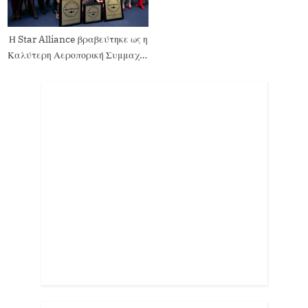
Η Star Alliance βραβεύτηκε ως η
Καλύτερη Αεροπορική Συμμαχία
στον Κόσμο στα Skytrax Awards
2025