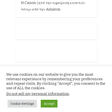
Η Canon ζητά την αφαίρεση κασετών
τόνερ από την Amazon
We use cookies on our website to give you the most
relevant experience by remembering your preferences
and repeat visits. By clicking “Accept”, you consent to the
use of ALL the cookies.
Do not sell my personal information
.
Copyright © 2026 51 South Media.
Cookie Settings
Accept
Powered by
PressBook Grid Blogs theme