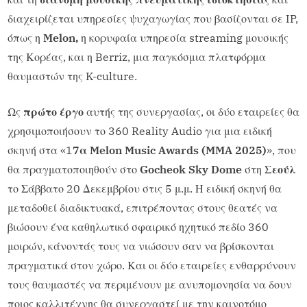
διαχειρίζεται υπηρεσίες ψυχαγωγίας που βασίζονται σε IP,
όπως η
Melon,
η κορυφαία υπηρεσία streaming μουσικής
της Κορέας, και η Berriz, μια παγκόσμια πλατφόρμα
θαυμαστών της K-culture.
Ως
πρώτο έργο
αυτής της συνεργασίας, οι δύο εταιρείες θα
χρησιμοποιήσουν το 360 Reality Audio για μια ειδική
σκηνή στα «1
7α Melon Music Awards (MMA 2025)
», που
θα πραγματοποιηθούν στο
Gocheok Sky Dome
στη
Σεούλ
το Σάββατο 20 Δεκεμβρίου στις 5 μ.μ. Η ειδική σκηνή θα
μεταδοθεί διαδικτυακά, επιτρέποντας στους θεατές να
βιώσουν ένα καθηλωτικό σφαιρικό ηχητικό πεδίο 360
μοιρών, κάνοντάς τους να νιώσουν σαν να βρίσκονται
πραγματικά στον χώρο. Και οι δύο εταιρείες ενθαρρύνουν
τους θαυμαστές να περιμένουν με ανυπομονησία να δουν
ποιος καλλιτέχνης θα συνεργαστεί με την καινοτόμο