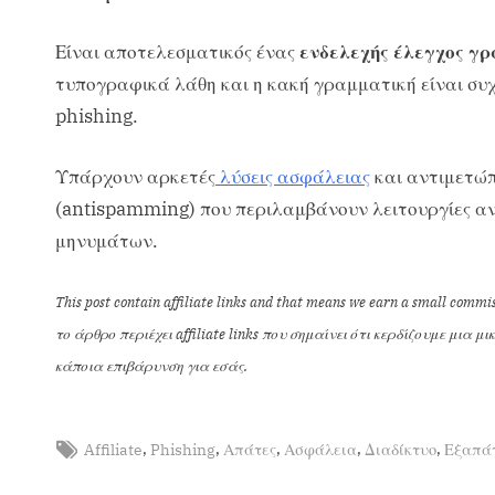
Είναι αποτελεσματικός ένας
ενδελεχής έλεγχος γ
τυπογραφικά λάθη και η κακή γραμματική είναι σ
phishing.
Υπάρχουν αρκετές
λύσεις ασφάλειας
και αντιμετώπ
(antispamming) που περιλαμβάνουν λειτουργίες α
μηνυμάτων.
This post contain affiliate links and that means we earn a small commiss
το άρθρο περιέχει affiliate links που σημαίνει ότι κερδίζουμε μια 
κάποια επιβάρυνση για εσάς.
,
,
,
,
,
Affiliate
Phishing
Απάτες
Ασφάλεια
Διαδίκτυο
Εξαπά
51
,