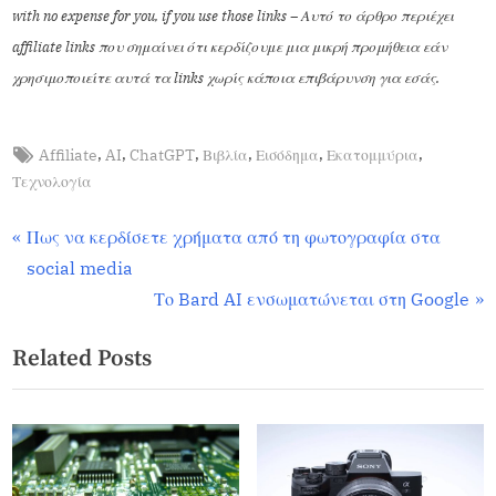
with no expense for you, if you use those links – Αυτό το άρθρο περιέχει
affiliate links που σημαίνει ότι κερδίζουμε μια μικρή προμήθεια εάν
χρησιμοποιείτε αυτά τα links χωρίς κάποια επιβάρυνση για εσάς.
,
,
,
,
,
,
Affiliate
AI
ChatGPT
Βιβλία
Εισόδημα
Εκατομμύρια
51
Τεχνολογία
,
Featured
,
Πως να κερδίσετε χρήματα από τη φωτογραφία στα
Videos
social media
Το Bard AI ενσωματώνεται στη Google
Related Posts