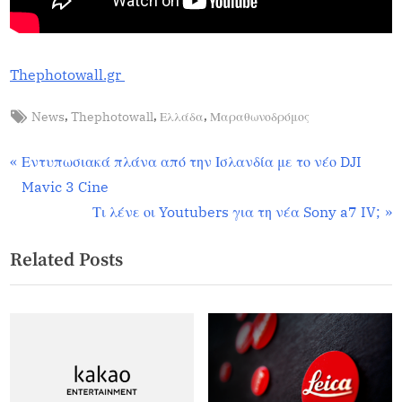
Thephotowall.gr
,
,
,
News
Thephotowall
Ελλάδα
Μαραθωνοδρόμος
51
,
Featured
Εντυπωσιακά πλάνα από την Ισλανδία με το νέο DJI
,
Mavic 3 Cine
News
Τι λένε οι Youtubers για τη νέα Sony a7 IV;
Related Posts