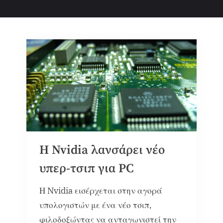
Η Nvidia λανσάρει νέο
υπερ-τσιπ για PC
Η Nvidia εισέρχεται στην αγορά
υπολογιστών με ένα νέο τσιπ,
φιλοδοξώντας να ανταγωνιστεί την